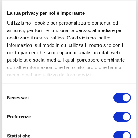
24 APRILE 2018
La tua privacy per noi è importante
Buone regole ed atteggiamenti da evitare per comunicare
Utilizziamo i cookie per personalizzare contenuti ed
con un disabile.
annunci, per fornire funzionalità dei social media e per
analizzare il nostro traffico. Condividiamo inoltre
CONTINUA
informazioni sul modo in cui utilizza il nostro sito con i
nostri partner che si occupano di analisi dei dati web,
pubblicità e social media, i quali potrebbero combinarle
con altre informazioni che ha fornito loro o che hanno
raccolto dal suo utilizzo dei loro servizi.
Azienda
Selezione
Necessari
del
consenso
Preferenze
Clienti del mese
Statistiche