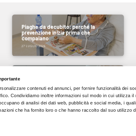
Piaghe da decubito: perché la
prevenzione inizia prima che
compaiano
27 LUGLIO 2026
Ecografia portatile nel 2026: come
importante
rispondere alle nuove esigenze dei
rsonalizzare contenuti ed annunci, per fornire funzionalità dei so
professionisti sanitari
ffico. Condividiamo inoltre informazioni sul modo in cui utilizza il 
15 LUGLIO 2026
 occupano di analisi dei dati web, pubblicità e social media, i qual
azioni che ha fornito loro o che hanno raccolto dal suo utilizzo d