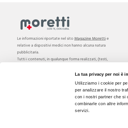
Le informazioni riportate nel sito
Magazine Moretti
e
relative a dispositivi medici non hanno alcuna natura
pubblicitaria.
Tutti i contenuti, in qualunque forma realizzati, (testi,
immagini, anche fotografiche, descrizioni tecniche e non,
ecc.), hanno natura esclusivamente informativa, e sono
La tua privacy per noi è 
rivolte esclusivamente a operatori professionali.
Utilizziamo i cookie per pe
Circolare Ministero della Salute. Nuove linee guida della
per analizzare il nostro tra
pubblicità sanitaria concernente i dispositivi medici,
con i nostri partner che si
dispositivi medico-diagnostici in vitro e presidi medico
combinarle con altre inform
chirurgici del DM IVD PMC 21/07/2025.
servizi.
Cookie Policy