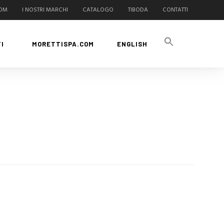
COM
I NOSTRI MARCHI
CATALOGO
TIBODA
CONTATTI
I
MORETTISPA.COM
ENGLISH