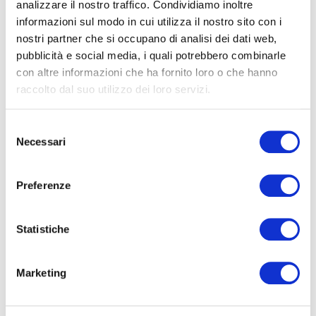
analizzare il nostro traffico. Condividiamo inoltre
Products
informazioni sul modo in cui utilizza il nostro sito con i
nostri partner che si occupano di analisi dei dati web,
pubblicità e social media, i quali potrebbero combinarle
con altre informazioni che ha fornito loro o che hanno
raccolto dal suo utilizzo dei loro servizi.
Professional Diagnostic
Selezione
Technologies
Necessari
del
consenso
Preferenze
Social
Statistiche
Marketing