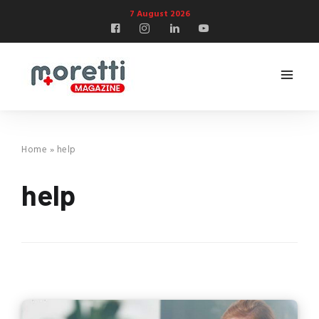
7 August 2026
Home
»
help
help