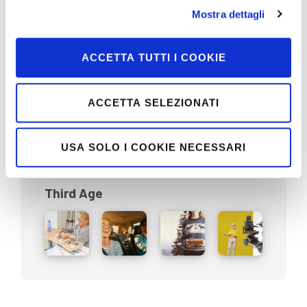
Territory
Mostra dettagli
ACCETTA TUTTI I COOKIE
The Pepitosa column
ACCETTA SELEZIONATI
USA SOLO I COOKIE NECESSARI
Third Age