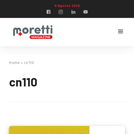
6 Agosto 2026
Home
»
cn110
cn110