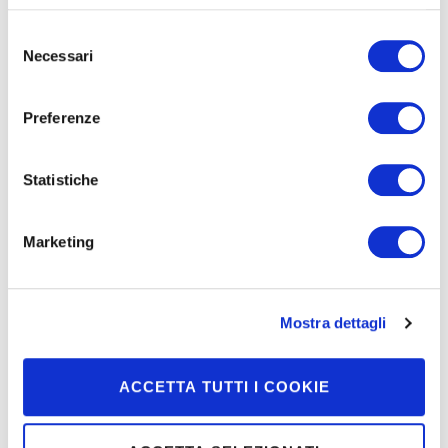
In evidenza
Selezione
Necessari
del
consenso
Preferenze
La rubrica di Pepitosa
Statistiche
Marketing
Mondo Moretti
Mostra dettagli
ACCETTA TUTTI I COOKIE
Prodotti