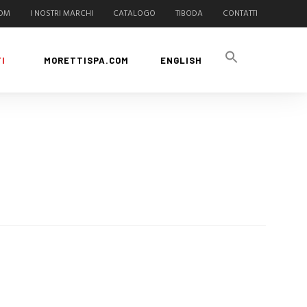
COM
I NOSTRI MARCHI
CATALOGO
TIBODA
CONTATTI
I
MORETTISPA.COM
ENGLISH