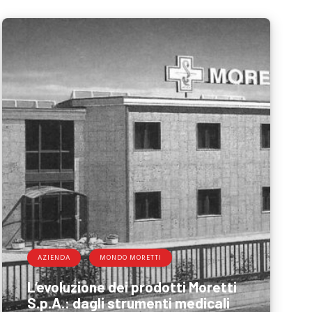
AZIENDA
MONDO MORETTI
L’evoluzione dei prodotti Moretti
S.p.A.: dagli strumenti medicali