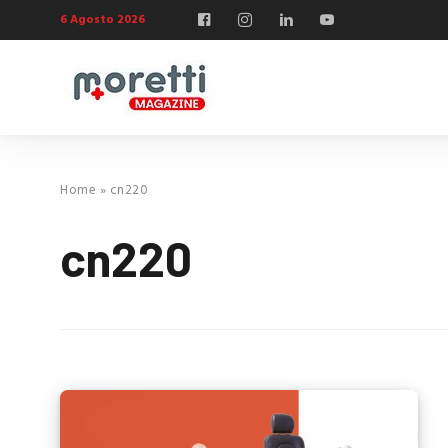
6 Agosto 2026
Home
»
cn220
cn220