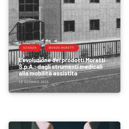
AZIENDA
MONDO MORETTI
L’evoluzione dei prodotti Moretti
S.p.A.: dagli strumenti medicali
alla mobilità assistita
28 GENNAIO 2026