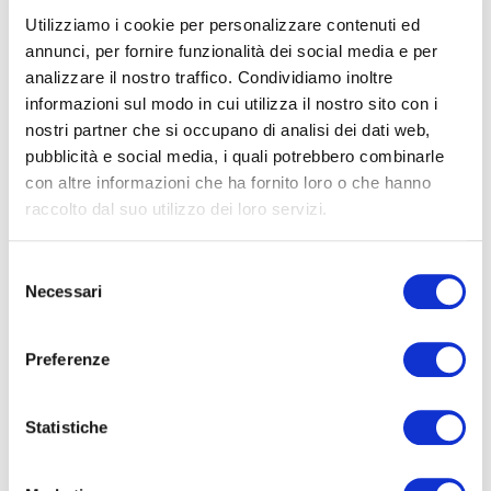
Utilizziamo i cookie per personalizzare contenuti ed
annunci, per fornire funzionalità dei social media e per
analizzare il nostro traffico. Condividiamo inoltre
informazioni sul modo in cui utilizza il nostro sito con i
nostri partner che si occupano di analisi dei dati web,
pubblicità e social media, i quali potrebbero combinarle
con altre informazioni che ha fornito loro o che hanno
raccolto dal suo utilizzo dei loro servizi.
Selezione
Moretti: innovazione al servizio
Necessari
del
dell’inclusione
consenso
29 SETTEMBRE 2025
Preferenze
Un concetto che va oltre le barriere Quando si parla di
inclusione, spesso il pensiero corre subito alle barriere
Statistiche
architettoniche. In realtà, l’accessibilità è un …
CONTINUA