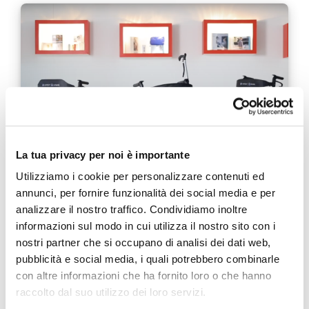
La tua privacy per noi è importante
Utilizziamo i cookie per personalizzare contenuti ed
annunci, per fornire funzionalità dei social media e per
Identikit dei rollators: 6 caratteristiche
analizzare il nostro traffico. Condividiamo inoltre
essenziali
informazioni sul modo in cui utilizza il nostro sito con i
nostri partner che si occupano di analisi dei dati web,
7 AGOSTO 2024
pubblicità e social media, i quali potrebbero combinarle
Secondo l’Organizzazione Mondiale della Sanità negli ultra
con altre informazioni che ha fornito loro o che hanno
settantenni la percentuale di cadute oscilla tra il 32 e il
raccolto dal suo utilizzo dei loro servizi.
42%. Un dato davvero rilevante a cui …